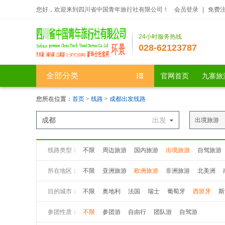
您好，欢迎来到四川省中国青年旅行社有限公司！
会员登录
|
免费
24小时服务热线
028-62123787
全部分类
官网首页
九寨旅
您所在位置：
首页
>
线路
>
成都出发线路
成都
出发
出境旅游
线路类型：
不限
周边旅游
国内旅游
出境旅游
自驾旅游
所在地区：
不限
亚洲旅游
欧洲旅游
非洲旅游
北美洲
目的城市：
不限
奥地利
法国
瑞士
葡萄牙
西班牙
斯
斯洛伐克
俄罗斯
德国
爱尔兰
英国
挪威
参团性质：
不限
参团游
自由行
团队游
自驾游