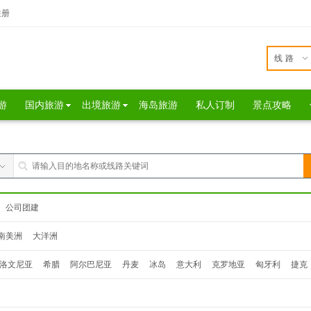
注册
线路
游
国内旅游
出境旅游
海岛旅游
私人订制
景点攻略
公司团建
南美洲
大洋洲
洛文尼亚
希腊
阿尔巴尼亚
丹麦
冰岛
意大利
克罗地亚
匈牙利
捷克
瑞典
芬兰