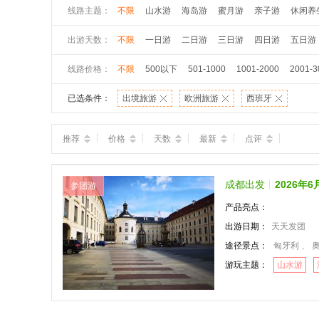
线路主题：
不限
山水游
海岛游
蜜月游
亲子游
休闲养
出游天数：
不限
一日游
二日游
三日游
四日游
五日游
线路价格：
不限
500以下
501-1000
1001-2000
2001-3
已选条件：
出境旅游
欧洲旅游
西班牙
推荐
价格
天数
最新
点评
成都出发
2026年
参团游
产品亮点：
出游日期：
天天发团
途径景点：
匈牙利 、 奥
游玩主题：
山水游