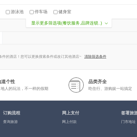
游泳池
停车场
健身室
显示更多筛选项(餐饮服务,品牌连锁..)
条件的酒店！您可以更换搜索条件或改订其他酒店~
清除筛选条件
地道个性
品类齐全
当地人的玩法，不一样的假期
吃住行、游购娱一站搞定
订购流程
网上支付
签署旅
查询旅游
网上付款
门市地址