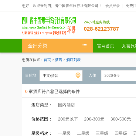
您好，欢迎来到四川省中国青年旅行社有限公司！
会员登录
|
免费
24小时服务热线
028-62123787
全部分类
官网首页
九寨旅
您所在位置：
首页
>
酒店
>
酒店列表
目的地
入住
0
家酒店符合您已选择的条件：
酒店类型：
国内酒店
价格范围：
200元以下
200-300元
300-500元
星级档次：
一星级
二星级
三星级
四星级