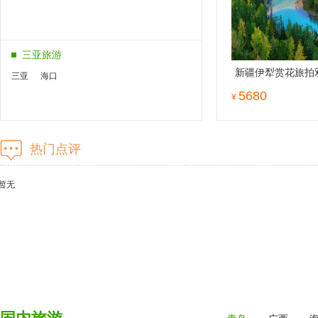
三亚旅游
新疆伊犁赏花旅拍
三亚
海口
5680
¥
北京旅游
热门点评
北京
故宫
暂无
西藏旅游
拉萨
林芝
西藏
广西旅游
南宁
桂林
北海