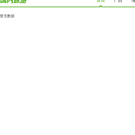
国内旅游
青岛
广西
暂无数据
夏令营游
江苏
青海
内蒙古
直辖市
深圳
贵州
贵阳
遵义
织金
镇远
凯里
黄果树瀑布
甘肃
嘉峪关
武威
张掖
长城
兰州
天水
酒泉
甘南
青海