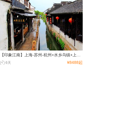
【印象江南】上海-苏州-杭州+水乡乌镇+上海迪士尼 6 日游 (奢享五星)
¥8488起
6天