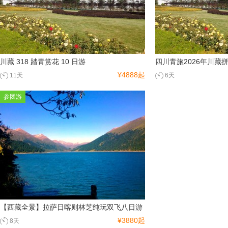
川藏 318 踏青赏花 10 日游
四川青旅2026年川藏
¥4888起
11天
6天
参团游
【西藏全景】拉萨日喀则林芝纯玩双飞八日游
¥3880起
8天