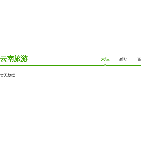
西宁
祁连
格尔木
新疆
乌鲁木齐
克拉玛依
吐鲁番
哈密地区
喀什地区
伊犁
云南旅游
大理
昆明
香港
暂无数据
澳门
台湾