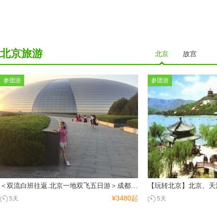
北京旅游
北京
故宫
参团游
参团游
＜双流白班往返.北京一地双飞五日游＞成都成团,纯玩团不进店,3-4钻酒店可选
【玩转北京】北京、天
¥3480起
5天
5天