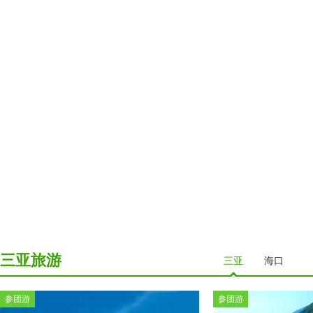
浙江
杭州
江苏
南京
苏州
山东
济南
青岛
枣庄
烟台
泰安
三亚旅游
三亚
海口
广东
参团游
参团游