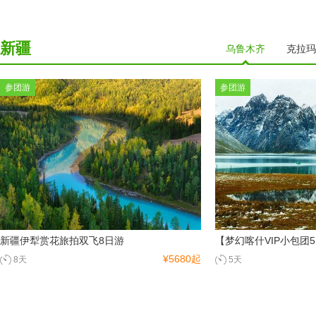
新疆
乌鲁木齐
克拉玛
参团游
参团游
新疆伊犁赏花旅拍双飞8日游
【梦幻喀什VIP小包团
¥5680起
8天
5天