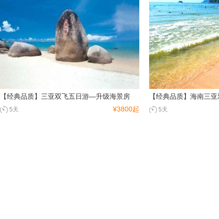
珠海
湛江
深圳
潮州
陕西
西安
碑林
华山
华清池
兵马俑
咸阳
延安
榆林
【经典品质】三亚双飞五日游—升级海景房
【经典品质】海南三亚
上海
¥3800起
5天
5天