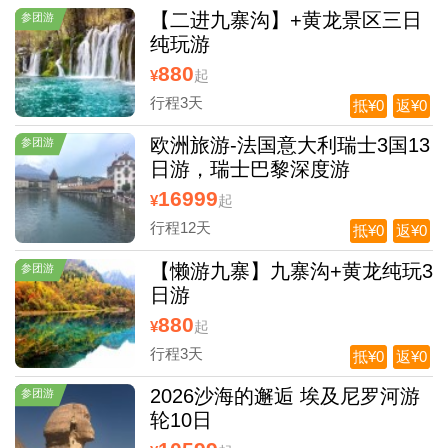
【二进九寨沟】+黄龙景区三日
参团游
纯玩游
880
¥
起
行程3天
抵¥0
返¥0
欧洲旅游-法国意大利瑞士3国13
参团游
日游，瑞士巴黎深度游
16999
¥
起
行程12天
抵¥0
返¥0
【懒游九寨】九寨沟+黄龙纯玩3
参团游
日游
880
¥
起
行程3天
抵¥0
返¥0
2026沙海的邂逅 埃及尼罗河游
参团游
轮10日