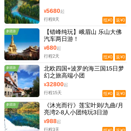
5680
¥
起
行程8天
抵¥0
返¥0
【错峰纯玩】峨眉山 乐山大佛
参团游
汽车两日游！
680
¥
起
行程2天
抵¥0
返¥0
北欧四国+波罗的海三国15日梦
参团游
幻之旅高端小团
32800
¥
起
行程15天
抵¥0
返¥0
《沐光而行》莲宝叶则/九曲/月
参团游
亮湾2-8人小团纯玩3日游
988
¥
起
行程3天
抵¥0
返¥0