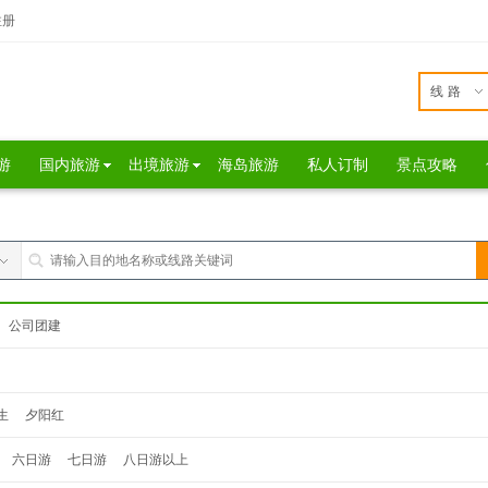
注册
线路
游
国内旅游
出境旅游
海岛旅游
私人订制
景点攻略
公司团建
生
夕阳红
六日游
七日游
八日游以上