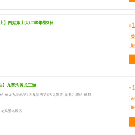
之上】四姑娘山大/二峰攀登3日
¥
返
抵
往】九寨沟黄龙三游
¥
站-黄龙九寨站第2天九寨沟第3天九寨沟-黄龙九寨站-成都
返
抵
黄龙风景名胜区