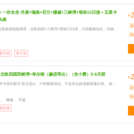
一价全含·丹麦+瑞典+芬兰+挪威+三峡湾+塔林13日游＞五星卡
¥
头路
返
线路推荐，北欧四国+三峽湾+塔林13日游，行程极致优化，内陆汽车邮轮合理搭配不走回头路，欧洲当地网评4星级
抵
蜜月游
亲子游
-北欧四国双峡湾+卑尔根（赫进哥出）（含小费）5-6月团
¥
尔航空 双点进出、行程极致优化、不走回头路成都直接出境、 成都上领队10年北欧带团经验 金牌领队全程四星酒店
返
抵
 、 挪威 、 丹麦
海岛游