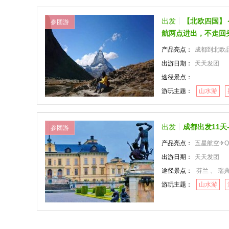
出发
【北欧四国】＜
参团游
航两点进出，不走回
产品亮点：
成都到北欧品质旅游
出游日期：
天天发团
途径景点：
游玩主题：
山水游
出发
成都出发11天
参团游
产品亮点：
五星航空✈QR卡塔
出游日期：
天天发团
途径景点：
芬兰 、 瑞典
游玩主题：
山水游