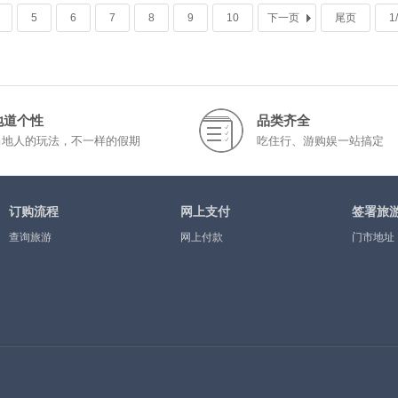
5
6
7
8
9
10
下一页
尾页
1
地道个性
品类齐全
当地人的玩法，不一样的假期
吃住行、游购娱一站搞定
订购流程
网上支付
签署旅
查询旅游
网上付款
门市地址