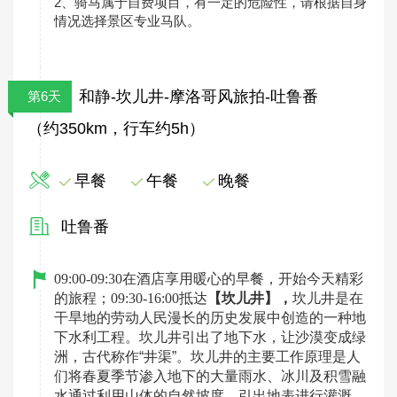
2、骑马属于自费项目，有一定的危险性，请根据自身
情况选择景区专业马队。
和静-坎儿井-摩洛哥风旅拍-吐鲁番
第6天
（约350km，行车约5h）
早餐
午餐
晚餐
吐鲁番
09:00-09:30在酒店享用暖心的早餐，开始今天精彩
的旅程；09:30-16:00抵达
【坎儿井】，
坎儿井是在
干旱地的劳动人民漫长的历史发展中创造的一种地
下水利工
程。坎儿井引出了地下水，让沙漠变成绿
洲，古代称作“井渠”。坎儿井的主要工作原理是人
们将春夏季节渗入地下的大量雨水、冰川及积雪融
水通过利用山体的自然坡度，引出地表进行灌溉，