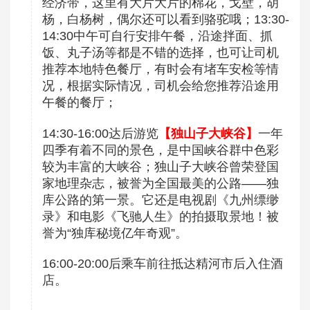
经济带，这里有大片大片的棉花，戈壁，胡
杨，白杨树，偶尔还可以看到骆驼哦；13:30-
14:30中午可自行安排午餐，沿途拌面、抓
饭、丸子汤等都是不错的选择，也可让司机
推荐本地特色餐厅，有时会有堵车安检等情
况，根据实际情况，司机会给您推荐沿途用
午餐的餐厅；
14:30-16:00达后游览
【独山子大峡谷】
一年
四季有着不同的景色，是中国峡谷群中色彩
较为丰富的大峡谷；独山子大峡谷曾荣登国
家地理杂志，被誉为全国最美的公路——独
库公路的第一景。它还是电视剧《九州缥缈
录》和电影《飞驰人生》的拍摄取景地！被
誉为“独库秘境亿年奇观”。
16:00-20:00后乘车前往抵达精河市后入住酒
店。