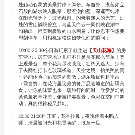
处触动心灵的美景前停下脚步。车窗外，湛蓝如宝
石般的湖水映入眼帘，那澄澈的蓝，深邃而纯净，
在阳光轻抚下，波光粼粼，闪烁着迷人的光芒。远
处的雪山巍峨耸立，与蓝天白云一同倒映在湖中，
勾勒出一幅美到极致的山水画卷，让你忍不住想要
即刻停车，用相机定格这如梦似幻的瞬间；
19:00-20:30今日游玩累了就住进
【
天山花海
】
的房
车营地，房车营地这儿可不只是赏花那么简单！登
上观景台，整个花海尽收眼底，壮阔又迷人。别忘
了去网红打卡点玻璃栈道、天空之境，拍美照的同
时还能体验心跳加速的刺激，游乐项目也超丰富！
（需自费）在花海里隐藏的餐厅品尝地道的新疆美
食，让你的味蕾也来一场旅行的同时，欣赏梦幻的
紫色薰衣草花海，俯瞰绝美夜景，色彩在空间中舞
动，真的很神秘又梦幻。
20:30-21:00推开窗，花香扑鼻，夜晚伴着虫呜入
睡，清晨被阳光和花香唤醒，惬意十足。