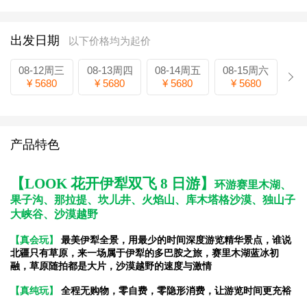
出发日期
以下价格均为起价
08-12周三
08-13周四
08-14周五
08-15周六
¥ 5680
¥ 5680
¥ 5680
¥ 5680
产品特色
【LOOK 花开伊犁双飞 8 日游】
环游赛里木湖、
果子沟、那拉提、坎儿井、火焰山、库木塔格沙漠、独山子
大峡谷、沙漠越野
【真会玩】
最美伊犁全景，用最少的时间深度游览精华景点，谁说
北疆只有草原，来一场属于伊犁的多巴胺之旅，赛
里木湖蓝冰初
融，草原随拍都是大片，沙漠越野的速度与激情
【真纯玩】
全程无购物，零自费，零隐形消费，让游览时间更充裕