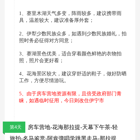
1、赛里木湖天气多变，阵雨较多，建议携带雨
具，温差较大，建议准备厚外套；
2、伊犁少数民族众多，如遇到少数民族婚礼，拍
照时务必征得对方同意；
3、赛湖景色优美，适合穿着颜色鲜艳的衣物拍
照，照片会更好看；
4、花海景区较大，建议穿舒适的鞋子，做好防晒
工作，方便尽情游玩。
5、由于房车营地资源有限，且倍受政府部门青
睐，如遇临时征用，今日则改住伊宁市
房车营地-花海那拉提-天幕下午茶-轻
第4天
旅拍-名马鉴赏-阿肯弹唱学跳黑走马-那拉提