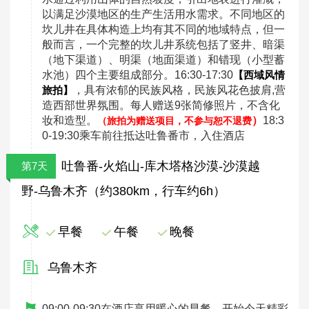
以满足沙漠地区的生产生活用水需求。不同地区的
坎儿井在具体构造上均有其不同的地域特点，但一
般而言，一个完整的坎儿井系统包括了竖井、暗渠
（地下渠道）、明渠（地面渠道）和错现（小型蓄
水池）四个主要组成部分。16:30-17:30
【西域风情
，具有浓郁的民族风格，民族风花色披肩,营
旅拍】
造西部世界氛围。
每人赠送
9张简修照片，不含化
妆和造型。
）
18:3
（旅拍为赠送项目，不参与恕不退费
0-19:30乘车前往抵达吐鲁番市，入住酒店
吐鲁番-火焰山-库木塔格沙漠-沙漠越
第7天
野-乌鲁木齐（约380km，行车约6h）
早餐
午餐
晚餐
乌鲁木齐
09:00-09:30在酒店享用暖心的早餐，开始今天精彩