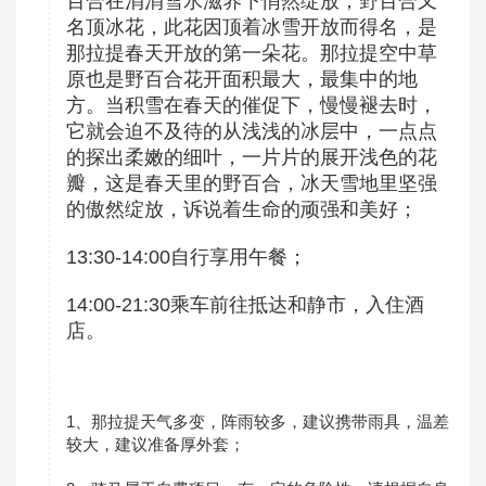
百合在涓涓雪水滋养下悄然绽放，野百合又
名顶冰花，此花因顶着冰雪开放而得名，是
那拉提春天开放的第一朵花。那拉提空中草
原也是野百合花开面积最大，最集中的地
方。当积雪在春天的催促下，慢慢褪去时，
它就会迫不及待的从浅浅的冰层中，一点点
的探出柔嫩的细叶，一片片的展开浅色的花
瓣，这是春天里的野百合，冰天雪地里坚强
的傲然绽放，诉说着生命的顽强和美好；
13:30-14:00自行享用午餐；
14:00-21:30乘车前往抵达和静市，入住酒
店。
1、那拉提天气多变，阵雨较多，建议携带雨具，温差
较大，建议准备厚外套；