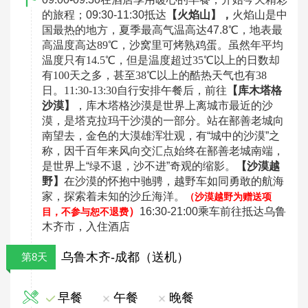
的旅程；09:30-11:30抵达
【火焰山】，
火焰山是中
国最热的地方，夏季最高气温高达47.8℃，地表最
高温度
高达89℃，沙窝里可烤熟鸡蛋。虽然年平均
温度只有14.5℃，但是温度超过35℃以上的日数却
有100天之多，甚至38℃以上的酷热天气也有38
日。11:30-13:30自行安排午餐后，前往
【库木塔格
沙漠】
，库木塔格沙漠是世界上离城市最近的沙
漠，
是塔克拉玛干沙漠的一部分。站在鄯善老城向
南望去，金色的大漠雄浑壮观，有“城中的沙漠”之
称，因千百年来风向交汇点始终在鄯善老城南端，
是世界上“绿不退，沙不进”奇观的缩影。
【沙漠越
野】
在沙漠的怀抱中驰骋，越野车如同勇敢的航海
家，探索着未知的沙丘海洋。
（沙漠越野为赠送项
）
16:30-21:00乘车前往抵达乌鲁
目，不参与恕不退费
木齐市，入住酒店
乌鲁木齐-成都（送机）
第8天
早餐
午餐
晚餐