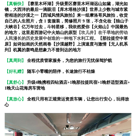
【真畅快】
【赛里木环湖】升级景区赛里木环湖远山如黛，湖光如
镜，大西洋的最后一滴眼泪
【库木塔格沙漠】世界上少数与城市紧
密相连的沙漠之一
【西域风情风旅拍】来一组摩洛哥风旅拍，收货
自己的人生照片，含 1 套服装，简修照片 9 张，不含化妆
【独山子
大峡谷】亿万年过去，斗转星移，我依然爱你
【火焰山】中国最热
的地方，这里是西游记中火焰山的原型
【坎儿井】在干旱地的劳动
人民漫长的历史发展中创造的一种地下水利工程。
【那拉提空中草
原】如诗如画的天然画卷
【沙漠越野】上演速度与激情
【无人机系
列】机翼的轰鸣是想象力不曾到达的地方
【真周到】
全程优质管家服务，为您的旅行无忧保驾护航
【好礼赠】
随车小零嘴的陪伴，长途旅行不枯燥
【真舒心】
升级4晚携程四钻酒店+1晚那拉提民宿+1晚舒适型酒店+
1晚天山花海房车营地
【真放心】
全程只用有正规营运资质车辆，让您出行安心，玩得放
心