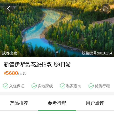
成都出发
线路编号:0010134
新疆伊犁赏花旅拍双飞8日游
5680
¥
/人起
入住保证
实地踩线
私家定制
优质行程
产品推荐
参考行程
用户点评