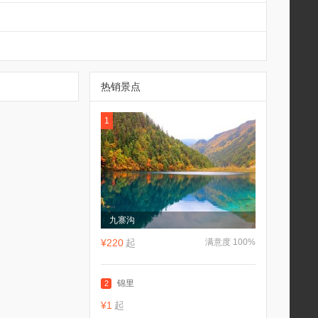
热销景点
1
九寨沟
¥220
起
满意度 100%
锦里
2
¥1
起