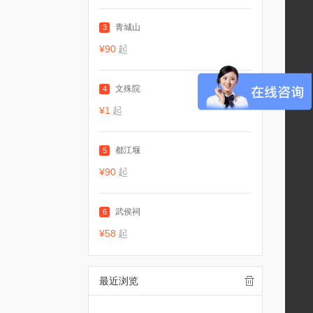
青城山
3
¥90
起
文殊院
4
¥1
起
都江堰
5
¥90
起
武侯祠
6
¥58
起
最近浏览