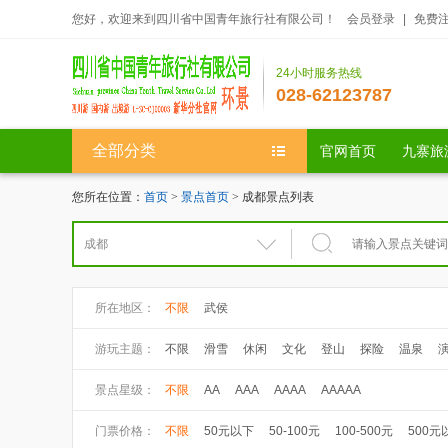
您好，欢迎来到四川省中国青年旅行社有限公司！
会员登录
|
免费
24小时服务热线
028-62123787
全部分类
官网首页
九寨旅
您所在位置：
首页
>
景点首页
> 成都景点列表
所在地区：
不限
武侯
游玩主题：
不限
滑雪
休闲
文化
登山
探险
温泉
景点星级：
不限
AA
AAA
AAAA
AAAAA
门票价格：
不限
50元以下
50-100元
100-500元
500元