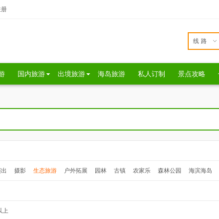
注册
线路
游
国内旅游
出境旅游
海岛旅游
私人订制
景点攻略
演出
摄影
生态旅游
户外拓展
园林
古镇
农家乐
森林公园
海滨海岛
以上