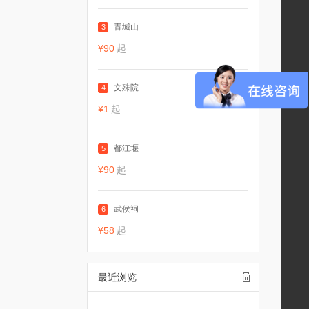
青城山
3
¥90
起
文殊院
4
¥1
起
都江堰
5
¥90
起
武侯祠
6
¥58
起
最近浏览