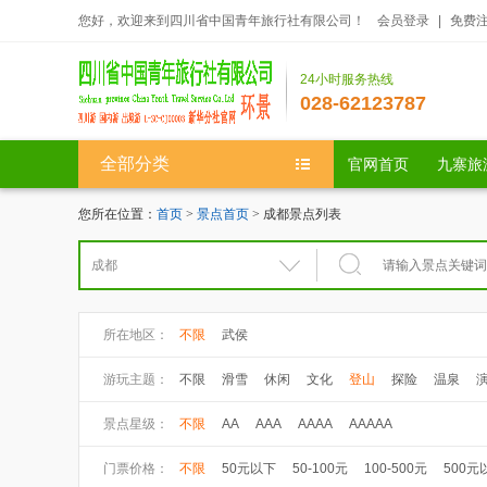
您好，欢迎来到四川省中国青年旅行社有限公司！
会员登录
|
免费
24小时服务热线
028-62123787
全部分类
官网首页
九寨旅
您所在位置：
首页
>
景点首页
> 成都景点列表
所在地区：
不限
武侯
游玩主题：
不限
滑雪
休闲
文化
登山
探险
温泉
景点星级：
不限
AA
AAA
AAAA
AAAAA
门票价格：
不限
50元以下
50-100元
100-500元
500元