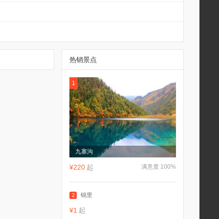
热销景点
1
九寨沟
¥220
起
满意度 100%
锦里
2
¥1
起