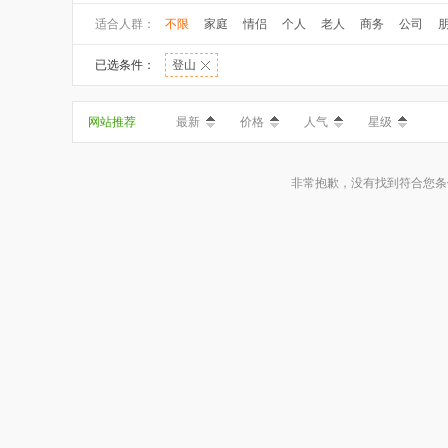
适合人群：
不限
家庭
情侣
个人
老人
商务
公司
已选条件：
登山
网站推荐
最新
价格
人气
星级
非常抱歉，没有找到符合您条