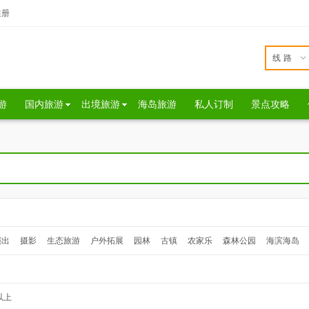
注册
线路
游
国内旅游
出境旅游
海岛旅游
私人订制
景点攻略
演出
摄影
生态旅游
户外拓展
园林
古镇
农家乐
森林公园
海滨海岛
以上