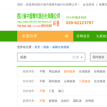
您好，欢迎来到四川省中国青年旅行社有限公司！
会员登录
|
免费
24小时服务热线
028-62123787
全部分类
官网首页
九寨旅
您所在位置：
首页
>
线路
>
成都出发线路
成都
出发
国内旅游
线路类型：
不限
周边旅游
国内旅游
出境旅游
自驾旅游
所在地区：
不限
国内旅游
云南旅游
三亚旅游
北京旅游
浙江
江苏
山东
广东
陕西
上海
目的城市：
不限
三亚
海口
参团性质：
不限
参团游
自由行
团队游
自驾游