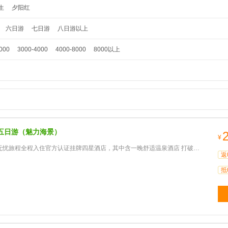
生
夕阳红
六日游
七日游
八日游以上
000
3000-4000
4000-8000
8000以上
五日游（魅力海景）
¥
程全程入住官方认证挂牌四星酒店，其中含一晚舒适温泉酒店 打破海南住宿标准混乱，以次充好的尴尬局面，尊贵享
返
抵