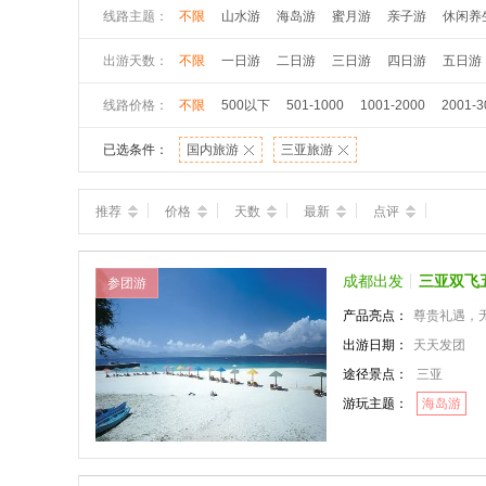
线路主题：
不限
山水游
海岛游
蜜月游
亲子游
休闲养
出游天数：
不限
一日游
二日游
三日游
四日游
五日游
线路价格：
不限
500以下
501-1000
1001-2000
2001-3
已选条件：
国内旅游
三亚旅游
推荐
价格
天数
最新
点评
成都出发
三亚双飞
参团游
产品亮点：
尊贵礼遇，无忧旅
出游日期：
天天发团
途径景点：
三亚
游玩主题：
海岛游