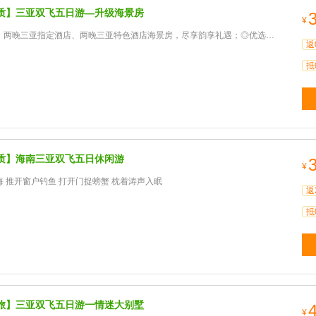
质】三亚双飞五日游—升级海景房
¥
亚指定酒店、两晚三亚特色酒店海景房，尽享韵享礼遇；◎优选景点：蜈支洲岛4A、南山文化旅游区5A、亚龙湾热带
返
抵
质】海南三亚双飞五日休闲游
¥
 推开窗户钓鱼 打开门捉螃蟹 枕着涛声入眠
返
抵
旅】三亚双飞五日游一情迷大别墅
¥