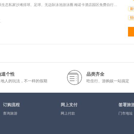
家沙滩排球、足球、无边际泳池游泳圈 梅诺卡酒店园区免费自行车 梅诺卡酒店欢迎水果篮（每房一个） 梅诺卡酒
返
抵
亚
地道个性
品类齐全
当地人的玩法，不一样的假期
吃住行、游购娱一站搞定
订购流程
网上支付
签署旅
查询旅游
网上付款
门市地址