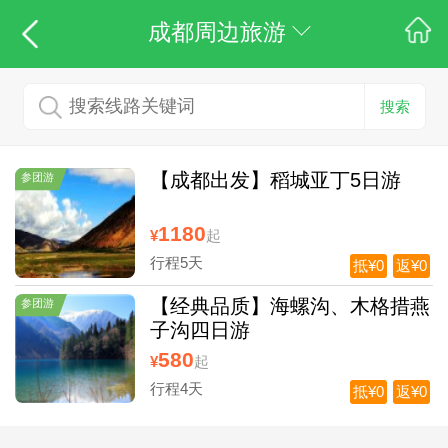
成都周边旅游
搜索
【成都出发】稻城亚丁5日游
参团游
1180
¥
起
行程5天
抵¥0
返¥0
【经典品质】海螺沟、木格措燕
参团游
子沟四日游
580
¥
起
行程4天
抵¥0
返¥0