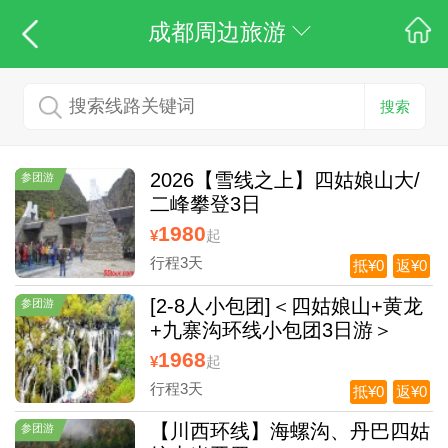
成都周边旅游
搜索
2026【雪线之上】四姑娘山大/
参团游
二峰攀登3日
1980
¥
起
行程3天
抵¥0
返¥0
[2-8人小包团]＜四姑娘山+黄龙
参团游
+九寨沟环线小包团3日游＞
1968
¥
起
行程3天
抵¥0
返¥0
【川西环线】海螺沟、丹巴四姑
参团游