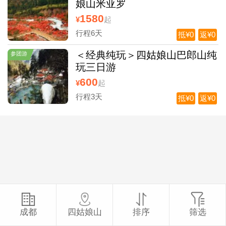
娘山米亚罗
1580
¥
起
行程6天
抵¥0
返¥0
＜经典纯玩＞四姑娘山巴郎山纯
参团游
玩三日游
600
¥
起
行程3天
抵¥0
返¥0
成都
四姑娘山
排序
筛选